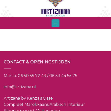
Skip
to
content
CONTACT & OPENINGSTIJDEN
Marco:
06 50 55 72 43 / 06 33 44 55 75
info@artizana.nl
Artizana by Kenza’s Oase
Compleet Marokkaans Arabisch Interieur
Klopperman 53, Wateringen