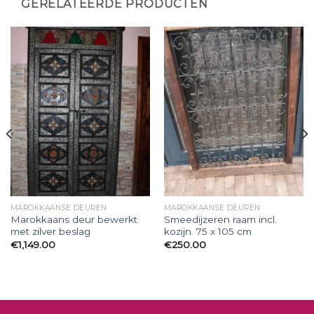
GERELATEERDE PRODUCTEN
MAROKKAANSE DEUREN
MAROKKAANSE DEUREN
Marokkaans deur bewerkt
Smeedijzeren raam incl.
met zilver beslag
kozijn. 75 x 105 cm
€
1,149.00
€
250.00