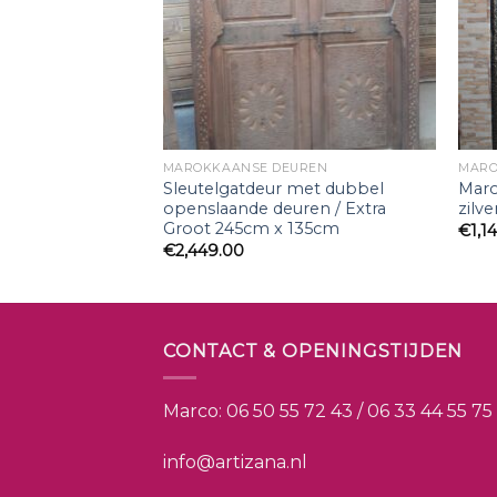
UREN
MAROKKAANSE DEUREN
MARO
Sleutelgatdeur met dubbel
Maro
openslaande deuren / Extra
zilv
Groot 245cm x 135cm
€
1,1
€
2,449.00
CONTACT & OPENINGSTIJDEN
Marco:
06 50 55 72 43 / 06 33 44 55 75
info@artizana.nl