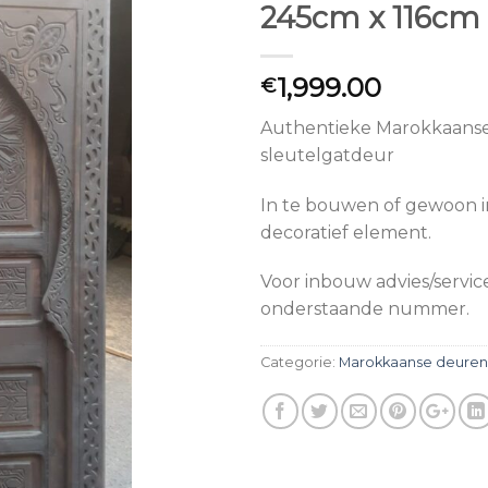
245cm x 116cm
1,999.00
€
Authentieke Marokkaans
sleutelgatdeur
In te bouwen of gewoon i
decoratief element.
Voor inbouw advies/servic
onderstaande nummer.
Categorie:
Marokkaanse deuren