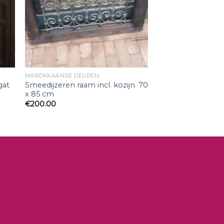
MAROKKAANSE DEUREN
gat
Smeedijzeren raam incl. kozijn. 70
x 85 cm
€
200.00