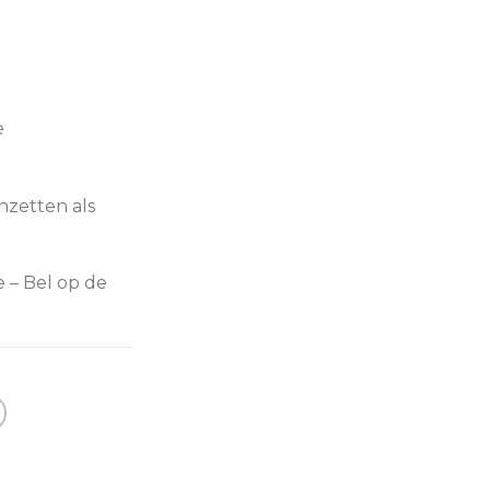
e
nzetten als
e – Bel op de