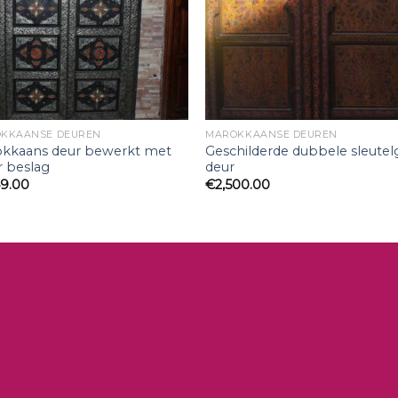
KKAANSE DEUREN
MAROKKAANSE DEUREN
kkaans deur bewerkt met
Geschilderde dubbele sleutel
er beslag
deur
49.00
€
2,500.00