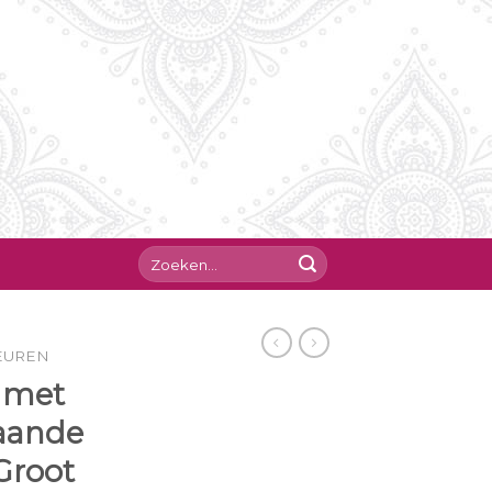
EUREN
 met
aande
Groot