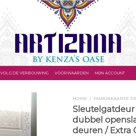
VOLG DE VERBOUWING
VOORWAARDEN
MIJN ACCOUNT
HOME
MAROKKAANSE D
/
Sleutelgatdeur
dubbel opensl
deuren / Extra 