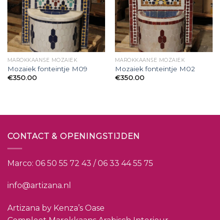
MAROKKAANSE MOZAIEK
MAROKKAANSE MOZAIEK
Mozaiek fonteintje M09
Mozaiek fonteintje M02
€
350.00
€
350.00
CONTACT & OPENINGSTIJDEN
Marco:
06 50 55 72 43 / 06 33 44 55 75
info@artizana.nl
Artizana by Kenza’s Oase