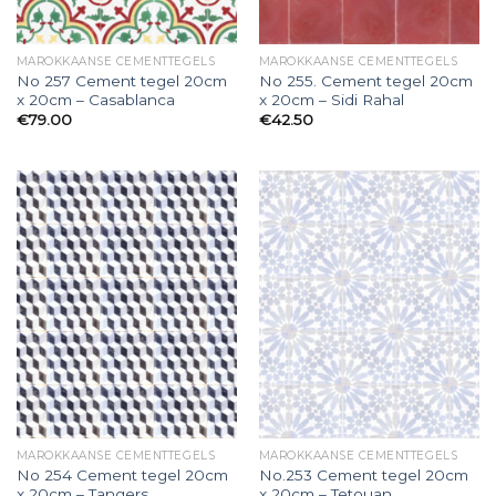
MAROKKAANSE CEMENTTEGELS
MAROKKAANSE CEMENTTEGELS
No 257 Cement tegel 20cm
No 255. Cement tegel 20cm
x 20cm – Casablanca
x 20cm – Sidi Rahal
€
79.00
€
42.50
MAROKKAANSE CEMENTTEGELS
MAROKKAANSE CEMENTTEGELS
No 254 Cement tegel 20cm
No.253 Cement tegel 20cm
x 20cm – Tangers
x 20cm – Tetouan