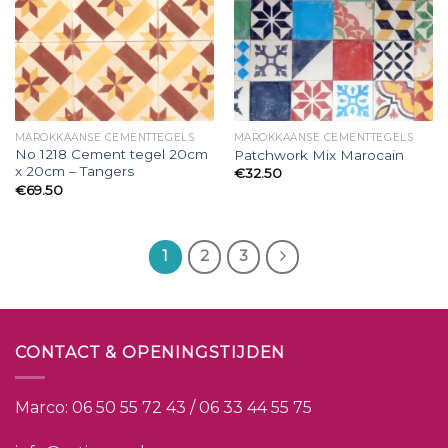
MAROKKAANSE CEMENTTEGELS
MAROKKAANSE CEMENTTEGELS
No 1218 Cement tegel 20cm
Patchwork Mix Marocain
x 20cm – Tangers
€
32.50
€
69.50
1
2
3
CONTACT & OPENINGSTIJDEN
Marco:
06 50 55 72 43 / 06 33 44 55 75