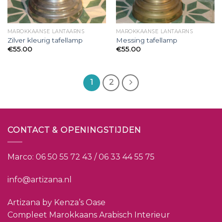
MAROKKAANSE LANTAARNS
MAROKKAANSE LANTAARNS
Zilver kleurig tafellamp
Messing tafellamp
€
55.00
€
55.00
1
2
CONTACT & OPENINGSTIJDEN
Marco:
06 50 55 72 43 / 06 33 44 55 75
info@artizana.nl
Artizana by Kenza’s Oase
Compleet Marokkaans Arabisch Interieur