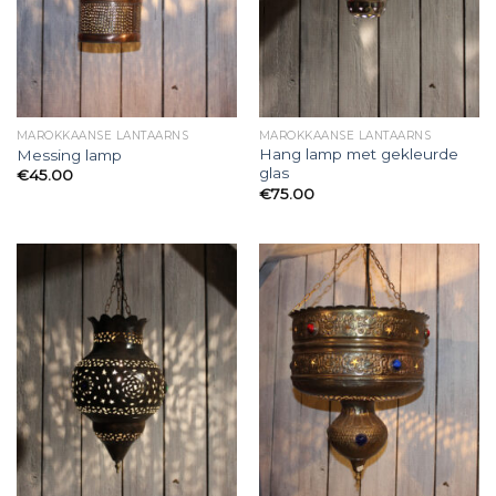
MAROKKAANSE LANTAARNS
MAROKKAANSE LANTAARNS
Hang lamp met gekleurde
Messing lamp
glas
€
45.00
€
75.00