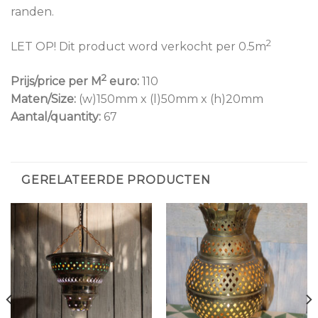
randen.
2
LET OP! Dit product word verkocht per 0.5m
2
Prijs/price per M
euro:
110
Maten/Size:
(w)150mm x (l)50mm x (h)20mm
Aantal/quantity:
67
GERELATEERDE PRODUCTEN