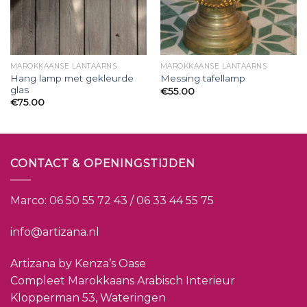
MAROKKAANSE LANTAARNS
MAROKKAANSE LANTAARNS
Hang lamp met gekleurde
Messing tafellamp
glas
€
55.00
€
75.00
CONTACT & OPENINGSTIJDEN
Marco:
06 50 55 72 43 / 06 33 44 55 75
info@artizana.nl
Artizana by Kenza’s Oase
Compleet Marokkaans Arabisch Interieur
Klopperman 53, Wateringen