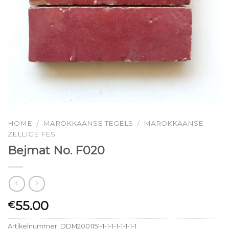
HOME
MAROKKAANSE TEGELS
MAROKKAANSE
/
/
ZELLIGE FES
Bejmat No. F020
55.00
€
Artikelnummer:
DDM2001151-1-1-1-1-1-1-1-1