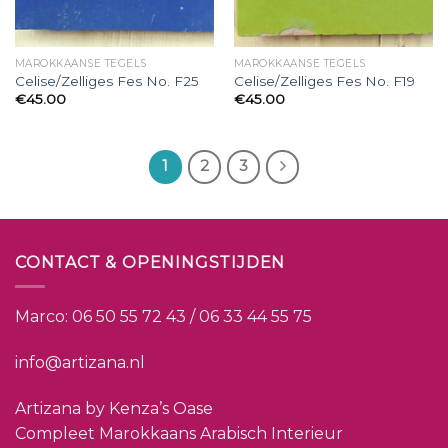
MAROKKAANSE TEGELS
MAROKKAANSE TEGELS
Celise/Zelliges Fes No. F25
Celise/Zelliges Fes No. F19
€
45.00
€
45.00
1
2
3
CONTACT & OPENINGSTIJDEN
Marco:
06 50 55 72 43 / 06 33 44 55 75
info@artizana.nl
Artizana by Kenza’s Oase
Compleet Marokkaans Arabisch Interieur