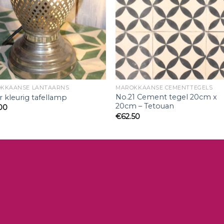
KKAANSE LANTAARNS
MAROKKAANSE CEMENTTEGELS
No.21 Cement tegel 20cm x
er kleurig tafellamp
20cm – Tetouan
00
€
62.50