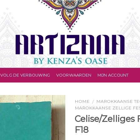
VOLG DE VERBOUWING
VOORWAARDEN
MIJN ACCOUNT
HOME
MAROKKAANSE TE
/
MAROKKAANSE ZELLIGE FE
Celise/Zelliges 
F18