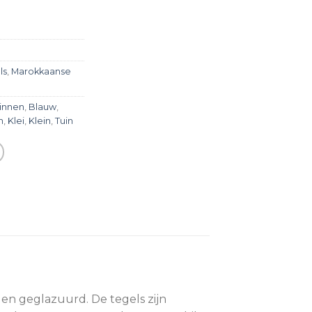
ls
,
Marokkaanse
innen
,
Blauw
,
n
,
Klei
,
Klein
,
Tuin
en geglazuurd. De tegels zijn