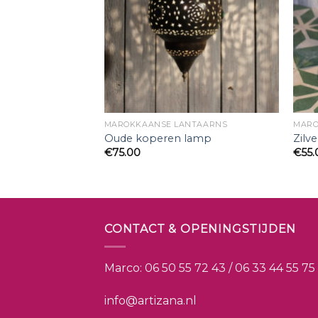
UREN
MAROKKAANSE LANTAARNS
MARO
r bewerkt met
Oude koperen lamp
Zilv
€
75.00
€
55.
CONTACT & OPENINGSTIJDEN
Marco:
06 50 55 72 43 / 06 33 44 55 75
info@artizana.nl