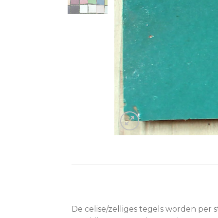
De celise/zelliges tegels worden per