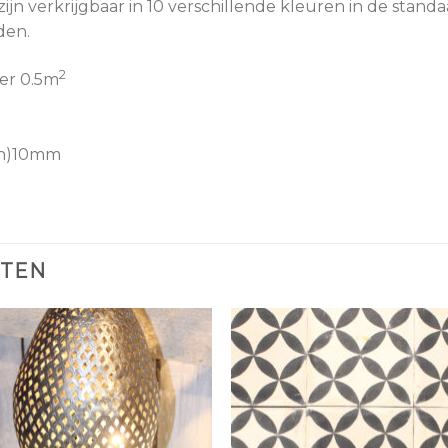
ijn verkrijgbaar in 10 verschillende kleuren in de stan
den.
2
er 0.5m
(h)10mm
CTEN