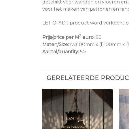
geschikt voor wanden en vloeren en z
voor het maken van patronen en ran
LET OP! Dit product word verkocht p
2
Prijs/price per M
euro:
90
Maten/Size:
(w)100mm x (l)100mm x 
Aantal/quantity:
50
GERELATEERDE PRODU