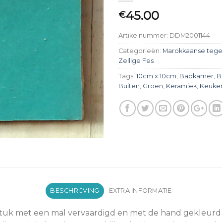
45.00
€
Artikelnummer:
DDM2001144
Categorieën:
Marokkaanse tege
Zellige Fes
Tags:
10cm x 10cm
,
Badkamer
,
B
Buiten
,
Groen
,
Keramiek
,
Keuke
BESCHRIJVING
EXTRA INFORMATIE
 stuk met een mal vervaardigd en met de hand gekleurd 