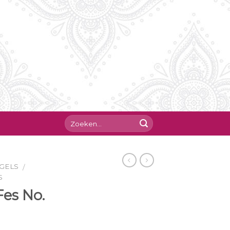
GELS
/
S
Fes No.