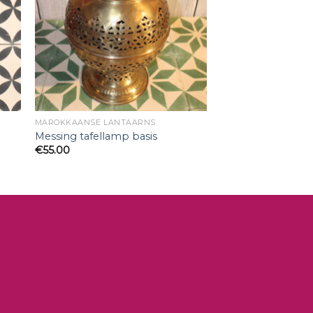
MAROKKAANSE LANTAARNS
Messing tafellamp basis
€
55.00