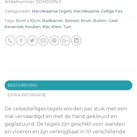
Artikelnummer:
DDM2001143
Categorieën:
Marokkaanse tegels
,
Marokkaanse Zellige Fes
Tags:
10cm x 10cm
,
Badkamer
,
Binnen
,
Bruin
,
Buiten
,
Geel
,
Keramiek
,
Keuken
,
Klei
,
Klein
,
Tuin
BESCHRIJVING
EXTRA INFORMATIE
De celise/zelliges tegels worden per stuk met een
mal vervaardigd en met de hand gekleurd en
geglazuurd. De tegels zijn geschikt voor wanden
en vloeren en zijn verkrijgbaar in 10 verschillende