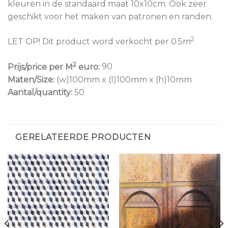
kleuren in de standaard maat 10x10cm. Ook zeer
geschikt voor het maken van patronen en randen.
2
LET OP! Dit product word verkocht per 0.5m
2
Prijs/price per M
euro:
90
Maten/Size:
(w)100mm x (l)100mm x (h)10mm
Aantal/quantity:
50
GERELATEERDE PRODUCTEN