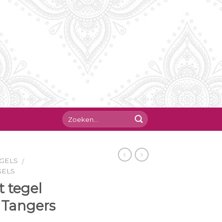
GELS
/
GELS
 tegel
 Tangers