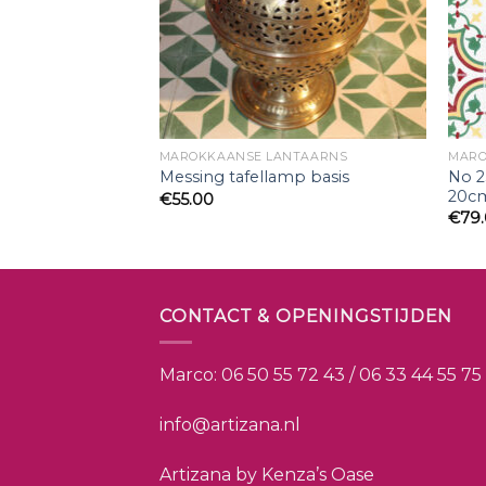
NTAARNS
MAROKKAANSE LANTAARNS
MARO
No 2
ang lamp
Messing tafellamp basis
20cm
€
55.00
€
79
CONTACT & OPENINGSTIJDEN
Marco:
06 50 55 72 43 / 06 33 44 55 75
info@artizana.nl
Artizana by Kenza’s Oase