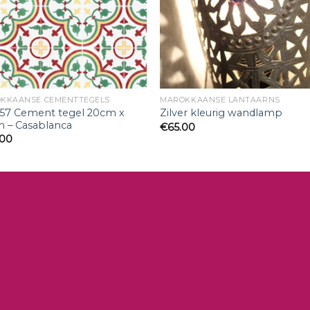
KKAANSE CEMENTTEGELS
MAROKKAANSE LANTAARNS
57 Cement tegel 20cm x
Zilver kleurig wandlamp
 – Casablanca
€
65.00
.00