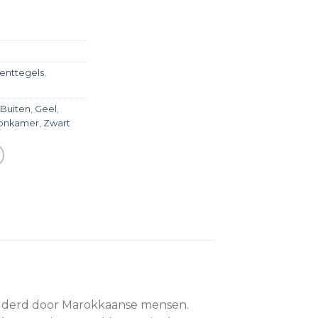
enttegels
,
Buiten
,
Geel
,
onkamer
,
Zwart
hilderd door Marokkaanse mensen.