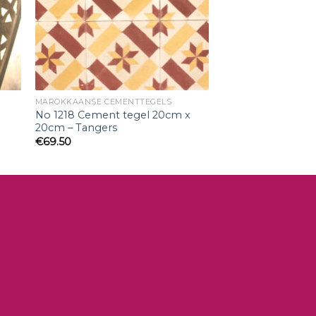
MAROKKAANSE CEMENTTEGELS
No 1218 Cement tegel 20cm x
20cm – Tangers
€
69.50