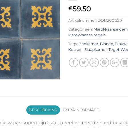
59.50
€
Artikelnummer:
DDM2001220
Categorieën:
Marokkaanse cem
Marokkaanse tegels
Tags:
Badkamer
,
Binnen
,
Blauw
,
Keuken
,
Slaapkamer
,
Tegel
,
Wo
BESCHRIJVING
EXTRA INFORMATIE
die wij verkopen zijn traditioneel en met de hand besc