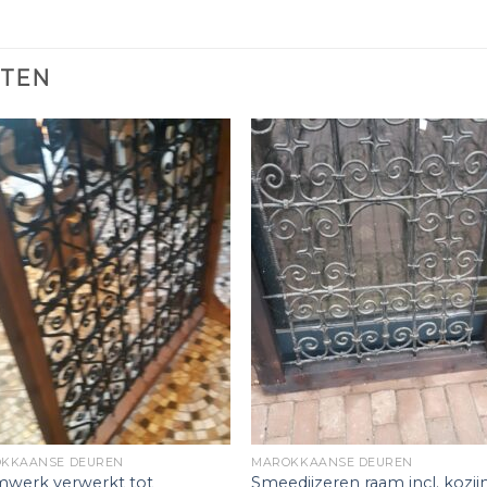
CTEN
KKAANSE DEUREN
MAROKKAANSE DEUREN
werk verwerkt tot
Smeedijzeren raam incl. kozij