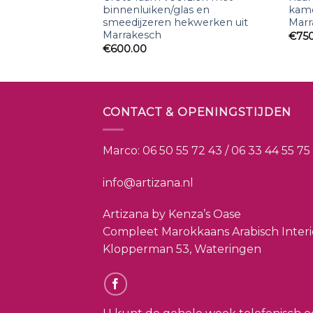
binnenluiken/glas en
kame
smeedijzeren hekwerken uit
Marr
Marrakesch
€
75
€
600.00
CONTACT & OPENINGSTIJDEN
Marco:
06 50 55 72 43 / 06 33 44 55 75
info@artizana.nl
Artizana by Kenza’s Oase
Compleet Marokkaans Arabisch Inter
Klopperman 53, Wateringen