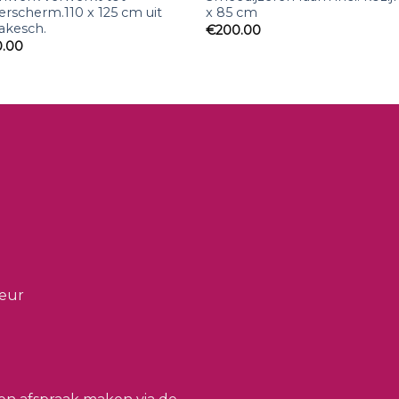
rscherm.110 x 125 cm uit
x 85 cm
akesch.
€
200.00
0.00
ieur