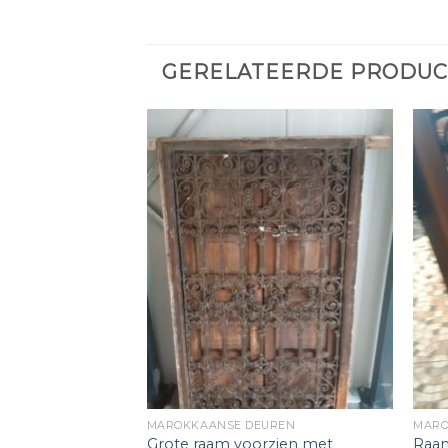
GERELATEERDE PRODU
UREN
MAROKKAANSE DEUREN
MARO
Grote raam voorzien met
Raam