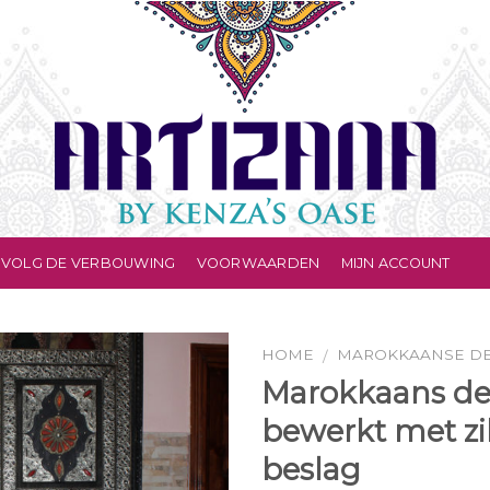
VOLG DE VERBOUWING
VOORWAARDEN
MIJN ACCOUNT
HOME
MAROKKAANSE D
/
Marokkaans de
bewerkt met zi
beslag