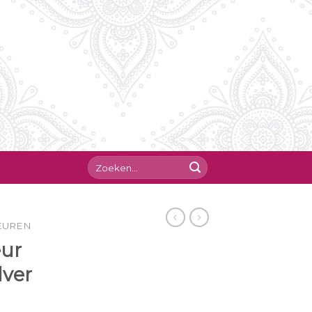
EUREN
ur
lver