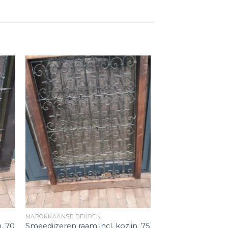
MAROKKAANSE DEUREN
n. 70
Smeedijzeren raam incl. kozijn. 75