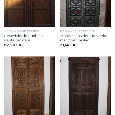
MAROKKAANSE DEUREN
MAROKKAANSE DEUREN
Geschilderde dubbele
Marokkaans deur bewerkt
sleutelgat deur
met zilver beslag
€
2,500.00
€
1,149.00