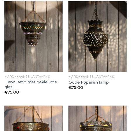
MAROKKAANSE LANTAARNS
MAROKKAANSE LANTAARNS
Hang lamp met gekleurde
Oude koperen lamp
glas
€
75.00
€
75.00