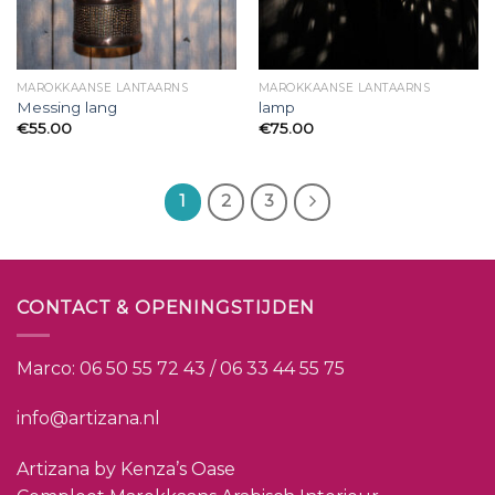
MAROKKAANSE LANTAARNS
MAROKKAANSE LANTAARNS
Messing lang
lamp
€
55.00
€
75.00
1
2
3
CONTACT & OPENINGSTIJDEN
Marco:
06 50 55 72 43 / 06 33 44 55 75
info@artizana.nl
Artizana by Kenza’s Oase