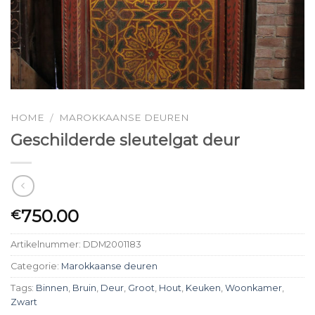
HOME
MAROKKAANSE DEUREN
/
Geschilderde sleutelgat deur
750.00
€
Artikelnummer:
DDM2001183
Categorie:
Marokkaanse deuren
Tags:
Binnen
,
Bruin
,
Deur
,
Groot
,
Hout
,
Keuken
,
Woonkamer
,
Zwart