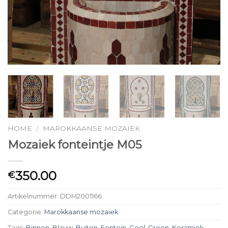
HOME
MAROKKAANSE MOZAIEK
/
Mozaiek fonteintje M05
350.00
€
Artikelnummer:
DDM2001166
Categorie:
Marokkaanse mozaiek
Tags:
Binnen
,
Blauw
,
Buiten
,
Fontein
,
Geel
,
Groen
,
Keramiek
,