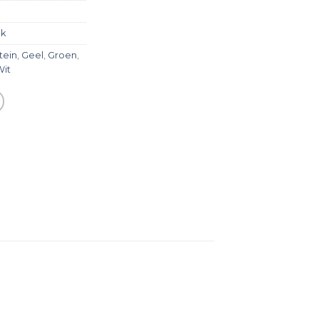
ek
tein
,
Geel
,
Groen
,
Wit