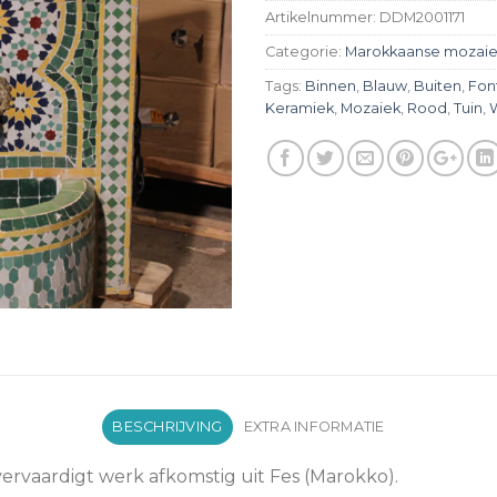
Artikelnummer:
DDM2001171
Categorie:
Marokkaanse mozai
Tags:
Binnen
,
Blauw
,
Buiten
,
Fon
Keramiek
,
Mozaiek
,
Rood
,
Tuin
,
BESCHRIJVING
EXTRA INFORMATIE
rvaardigt werk afkomstig uit Fes (Marokko).