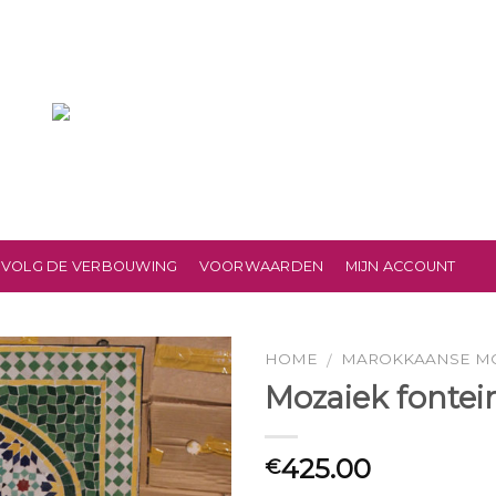
VOLG DE VERBOUWING
VOORWAARDEN
MIJN ACCOUNT
HOME
MAROKKAANSE M
/
Mozaiek fontei
425.00
€