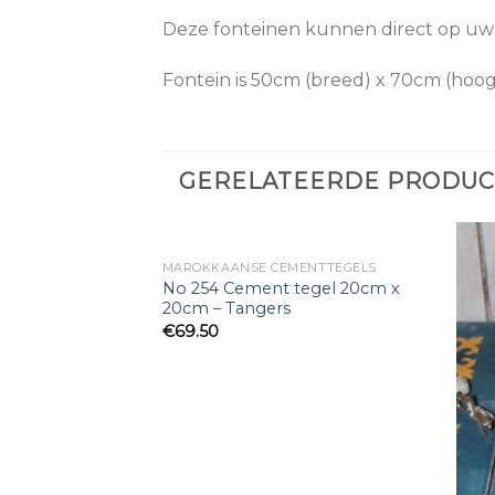
Deze fonteinen kunnen direct op uw w
Fontein is 50cm (breed) x 70cm (hoog
GERELATEERDE PRODU
MENTTEGELS
MAROKKAANSE CEMENTTEGELS
tegel 20cm x
No 254 Cement tegel 20cm x
nca
20cm – Tangers
€
69.50