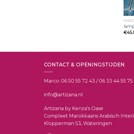
MARO
lam
€
45
CONTACT & OPENINGSTIJDEN
Marco:
06 50 55 72 43 / 06 33 44 55 75
info@artizana.nl
Artizana by Kenza’s Oase
Compleet Marokkaans Arabisch Inter
Klopperman 53, Wateringen