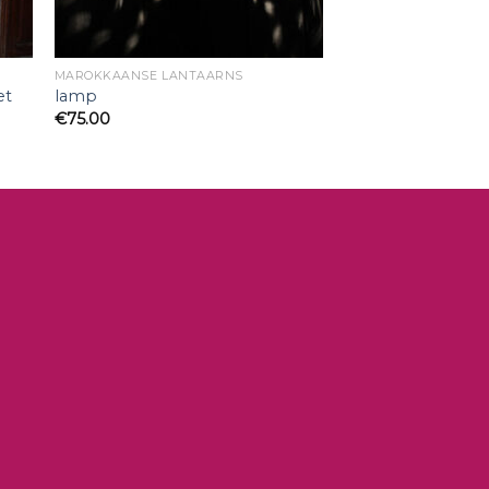
MAROKKAANSE LANTAARNS
et
lamp
€
75.00