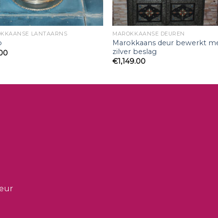
KKAANSE LANTAARNS
MAROKKAANSE DEUREN
Marokkaans deur bewerkt m
p
zilver beslag
.00
€
1,149.00
ieur