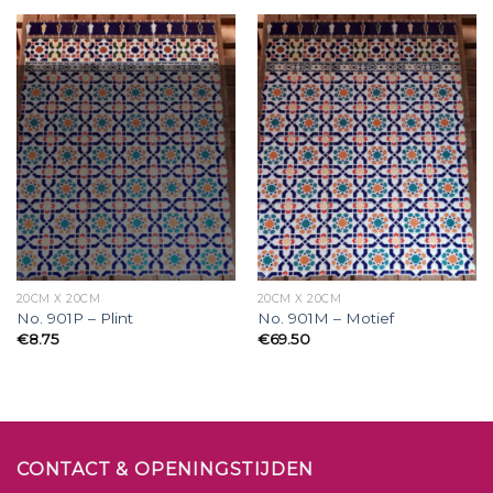
20CM X 20CM
20CM X 20CM
No. 901P – Plint
No. 901M – Motief
€
8.75
€
69.50
CONTACT & OPENINGSTIJDEN