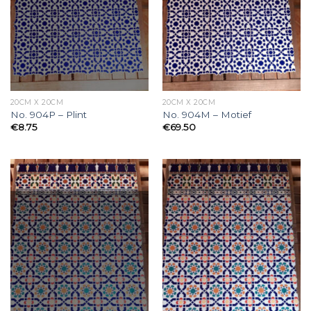
20CM X 20CM
20CM X 20CM
No. 904P – Plint
No. 904M – Motief
€
8.75
€
69.50