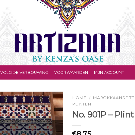
VOLG DE VERBOUWING
VOORWAARDEN
MIJN ACCOUNT
HOME
MAROKKAANSE TE
/
PLINTEN
No. 901P – Plint
8.75
€