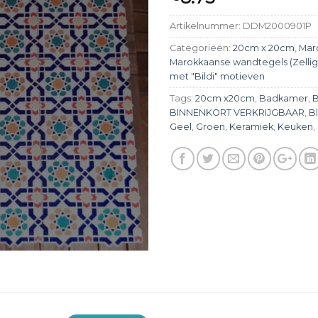
Artikelnummer:
DDM2000901P
Categorieën:
20cm x 20cm
,
Mar
Marokkaanse wandtegels (Zellig
met "Bildi" motieven
Tags:
20cm x20cm
,
Badkamer
,
B
BINNENKORT VERKRIJGBAAR
,
B
Geel
,
Groen
,
Keramiek
,
Keuken
,