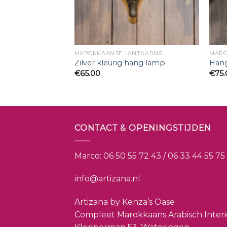
UREN
MAROKKAANSE LANTAARNS
MARO
Zilver kleurig hang lamp
Hang
€
65.00
€
75
CONTACT & OPENINGSTIJDEN
Marco:
06 50 55 72 43 / 06 33 44 55 75
info@artizana.nl
Artizana by Kenza’s Oase
Compleet Marokkaans Arabisch Inter