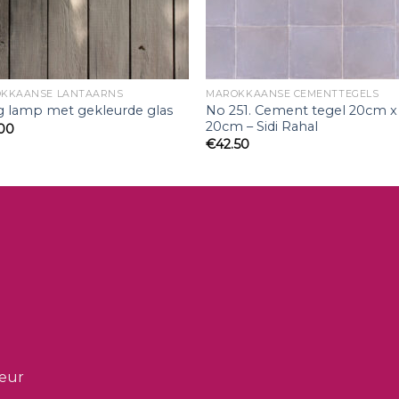
KKAANSE LANTAARNS
MAROKKAANSE CEMENTTEGELS
No 251. Cement tegel 20cm x
 lamp met gekleurde glas
20cm – Sidi Rahal
.00
€
42.50
ieur