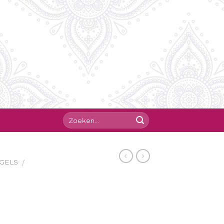
GELS
/