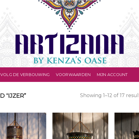
VOLG DE VERBOUWING
VOORWAARDEN
MIJN ACCOUNT
 “IJZER”
Showing 1–12 of 17 resul