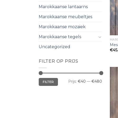
Marokkaanse lantaarns
Marokkaanse meubeltjes
Marokkaanse mozaiek
Marokkaanse tegels
MAR
Mes
Uncategorized
€
45
FILTER OP PRIJS
Min.
Max.
Prijs:
€40
—
€480
FILTER
prijs
prijs