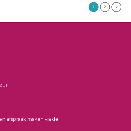
1
2
ieur
en afspraak maken via de