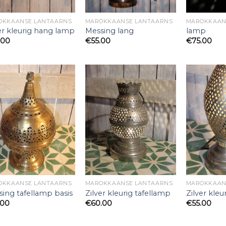
OKKAANSE LANTAARNS
MAROKKAANSE LANTAARNS
MAROKKAAN
er kleurig hang lamp
Messing lang
lamp
.00
€
55.00
€
75.00
OKKAANSE LANTAARNS
MAROKKAANSE LANTAARNS
MAROKKAAN
ing tafellamp basis
Zilver kleurig tafellamp
Zilver kleu
.00
€
60.00
€
55.00