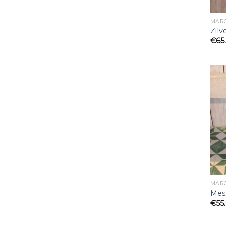
MAR
Zilv
€
65
MAR
Mess
€
55