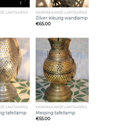
SE LANTAARNS
MAROKKAANSE LANTAARNS
Zilver kleurig wandlamp
€
65.00
SE LANTAARNS
MAROKKAANSE LANTAARNS
rig tafellamp
Messing tafellamp
€
55.00