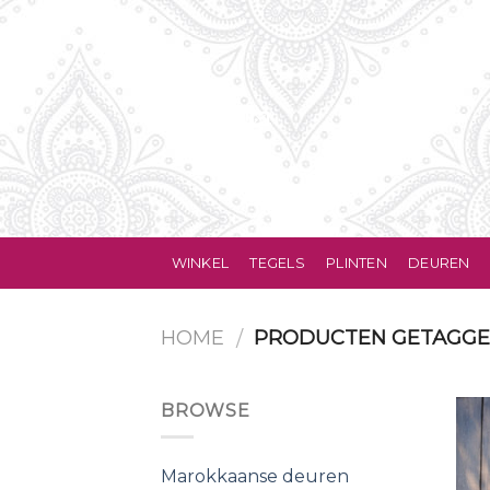
Skip
to
content
WINKEL
TEGELS
PLINTEN
DEUREN
HOME
PRODUCTEN GETAGGED
/
BROWSE
Marokkaanse deuren