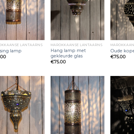
OKKAANSE LANTAARNS
MAROKKAANSE LANTAARNS
MAROKKAAN
Hang lamp met
sing lamp
Oude kop
gekleurde glas
.00
€
75.00
€
75.00