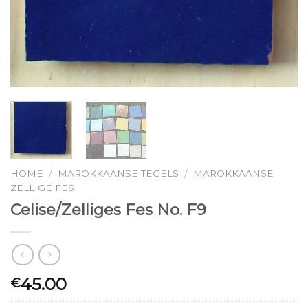
HOME
MAROKKAANSE TEGELS
MAROKKAANSE
/
/
ZELLIGE FES
Celise/Zelliges Fes No. F9
45.00
€