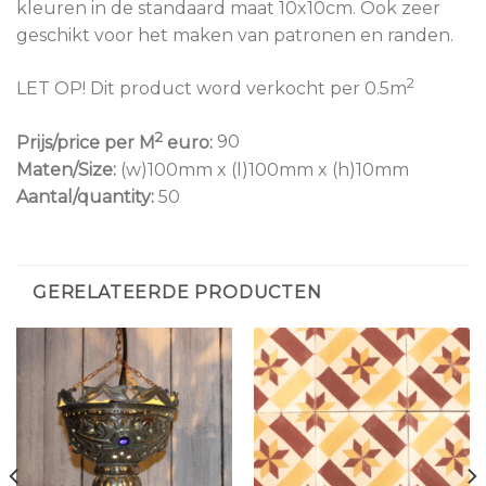
kleuren in de standaard maat 10x10cm. Ook zeer
geschikt voor het maken van patronen en randen.
2
LET OP! Dit product word verkocht per 0.5m
2
Prijs/price per M
euro:
90
Maten/Size:
(w)100mm x (l)100mm x (h)10mm
Aantal/quantity:
50
GERELATEERDE PRODUCTEN