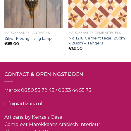
MAROKKAANSE LANTAARNS
MAROKKAANSE CEMENTTEGELS
No 1218 Cement tegel 20cm
Zilver kleurig hang lamp
x 20cm – Tangers
€
65.00
€
69.50
CONTACT & OPENINGSTIJDEN
Marco:
06 50 55 72 43 / 06 33 44 55 75
info@artizana.nl
Artizana by Kenza’s Oase
Compleet Marokkaans Arabisch Interieur