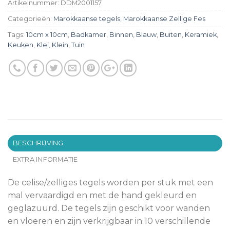
Artikelnummer:
DDM2001157
Categorieën:
Marokkaanse tegels
,
Marokkaanse Zellige Fes
Tags:
10cm x 10cm
,
Badkamer
,
Binnen
,
Blauw
,
Buiten
,
Keramiek
,
Keuken
,
Klei
,
Klein
,
Tuin
BESCHRIJVING
EXTRA INFORMATIE
De celise/zelliges tegels worden per stuk met een
mal vervaardigd en met de hand gekleurd en
geglazuurd. De tegels zijn geschikt voor wanden
en vloeren en zijn verkrijgbaar in 10 verschillende