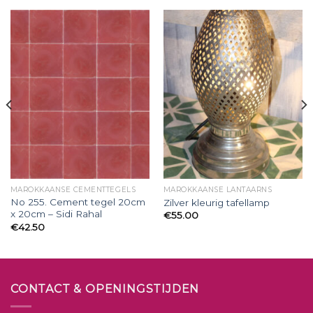
MAROKKAANSE CEMENTTEGELS
MAROKKAANSE LANTAARNS
No 255. Cement tegel 20cm
Zilver kleurig tafellamp
x 20cm – Sidi Rahal
€
55.00
€
42.50
CONTACT & OPENINGSTIJDEN