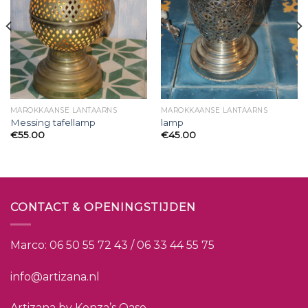
MAROKKAANSE LANTAARNS
MAROKKAANSE LANTAARNS
Messing tafellamp
lamp
€
55.00
€
45.00
CONTACT & OPENINGSTIJDEN
Marco:
06 50 55 72 43 / 06 33 44 55 75
info@artizana.nl
Artizana by Kenza’s Oase