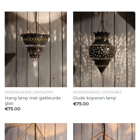
MAROKKAANSE LANTAARNS
MAROKKAANSE LANTAARNS
Hang lamp met gekleurde
Oude koperen lamp
glas
€
75.00
€
75.00