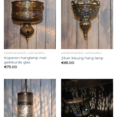
MAROKKAANSE LANTAARNS
MAROKKAANSE LANTAARNS
Koperen hanglamp met
Zilver kleurig hang lamp
gekleurde glas
€
65.00
€
75.00