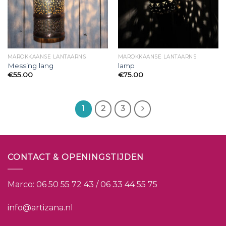
MAROKKAANSE LANTAARNS
MAROKKAANSE LANTAARNS
Messing lang
lamp
€
55.00
€
75.00
1
2
3
CONTACT & OPENINGSTIJDEN
Marco:
06 50 55 72 43 / 06 33 44 55 75
info@artizana.nl