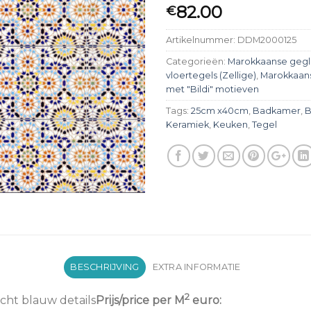
82.00
€
Artikelnummer:
DDM2000125
Categorieën:
Marokkaanse gegl
vloertegels (Zellige)
,
Marokkaans
met "Bildi" motieven
Tags:
25cm x40cm
,
Badkamer
,
B
Keramiek
,
Keuken
,
Tegel
BESCHRIJVING
EXTRA INFORMATIE
2
icht blauw details
Prijs/price per M
euro: