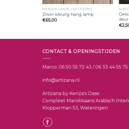
MENTTEGELS
MAROKKAANSE LANTAARNS
MARO
 tegel 20cm x
Gesc
Zilver kleurig hang lamp
l
deur
€
65.00
€
2,5
CONTACT & OPENINGSTIJDEN
Marco:
06 50 55 72 43 / 06 33 44 55 75
info@artizana.nl
Artizana by Kenza’s Oase
Compleet Marokkaans Arabisch Inter
Klopperman 53, Wateringen