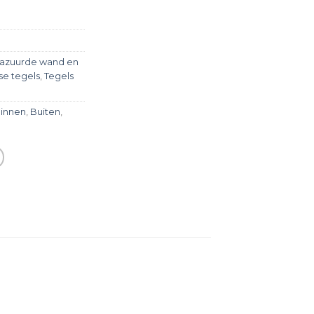
azuurde wand en
e tegels
,
Tegels
innen
,
Buiten
,