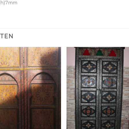
 (h)7mm
CTEN