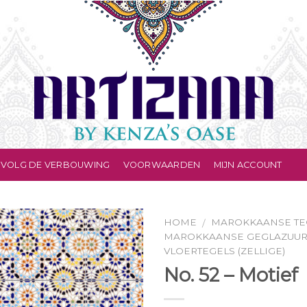
VOLG DE VERBOUWING
VOORWAARDEN
MIJN ACCOUNT
HOME
MAROKKAANSE TE
/
MAROKKAANSE GEGLAZUU
VLOERTEGELS (ZELLIGE)
No. 52 – Motief