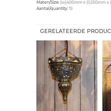
Maten/Size:
(w)400mm x (l)250mm x
Aantal/quantity:
15
GERELATEERDE PRODU