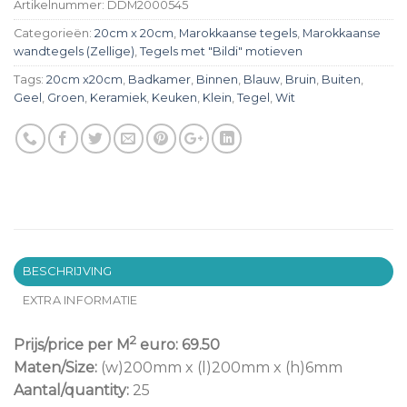
Artikelnummer:
DDM2000545
Categorieën:
20cm x 20cm
,
Marokkaanse tegels
,
Marokkaanse
wandtegels (Zellige)
,
Tegels met "Bildi" motieven
Tags:
20cm x20cm
,
Badkamer
,
Binnen
,
Blauw
,
Bruin
,
Buiten
,
Geel
,
Groen
,
Keramiek
,
Keuken
,
Klein
,
Tegel
,
Wit
BESCHRIJVING
EXTRA INFORMATIE
2
Prijs/price per M
euro: 69.50
Maten/Size:
(w)200mm x (l)200mm x (h)6mm
Aantal/quantity:
25