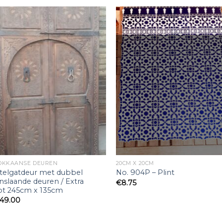
OKKAANSE DEUREN
20CM X 20CM
telgatdeur met dubbel
No. 904P – Plint
slaande deuren / Extra
€
8.75
ot 245cm x 135cm
449.00