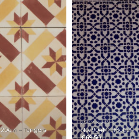
20CM X 20CM
 20cm – Tangers
No. 904M – Motief
€
69.50