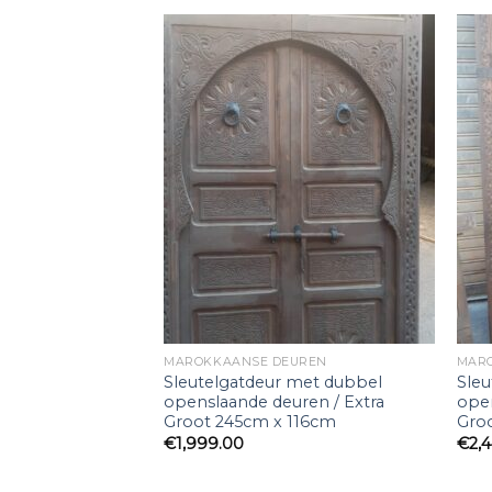
ief
MAROKKAANSE DEUREN
MAR
Sleutelgatdeur met dubbel
Sleu
openslaande deuren / Extra
open
Groot 245cm x 116cm
Gro
€
1,999.00
€
2,