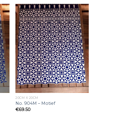
20CM X 20CM
No. 904M – Motief
€
69.50