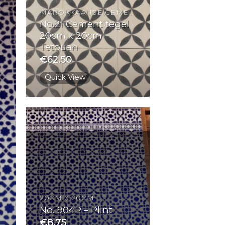
MAROKKAANSE CEMENTTEGELS
No.21 Cement tegel
20cm x 20cm –
Tetouan
€
62.50
Quick View
20CM X 20CM
No. 904P – Plint
€
8.75