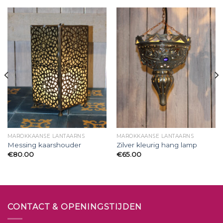
MAROKKAANSE LANTAARNS
MAROKKAANSE LANTAARNS
Messing kaarshouder
Zilver kleurig hang lamp
€
80.00
€
65.00
CONTACT & OPENINGSTIJDEN