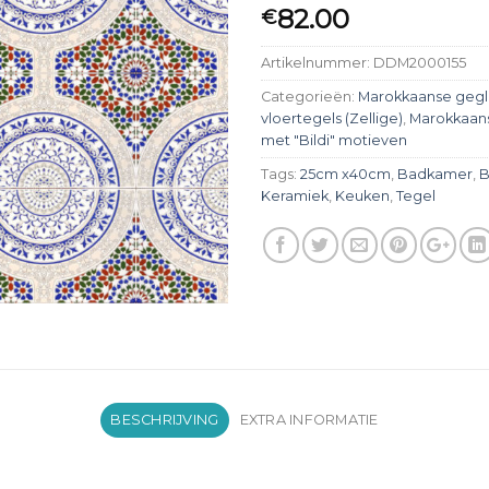
82.00
€
Artikelnummer:
DDM2000155
Categorieën:
Marokkaanse gegl
vloertegels (Zellige)
,
Marokkaans
met "Bildi" motieven
Tags:
25cm x40cm
,
Badkamer
,
B
Keramiek
,
Keuken
,
Tegel
BESCHRIJVING
EXTRA INFORMATIE