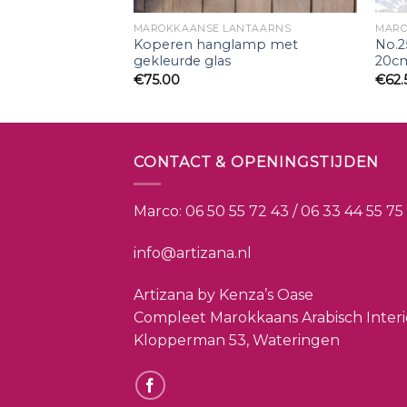
UREN
MAROKKAANSE LANTAARNS
MARO
Koperen hanglamp met
No.2
gekleurde glas
20cm
€
75.00
€
62.
CONTACT & OPENINGSTIJDEN
Marco:
06 50 55 72 43 / 06 33 44 55 75
info@artizana.nl
Artizana by Kenza’s Oase
Compleet Marokkaans Arabisch Inter
Klopperman 53, Wateringen