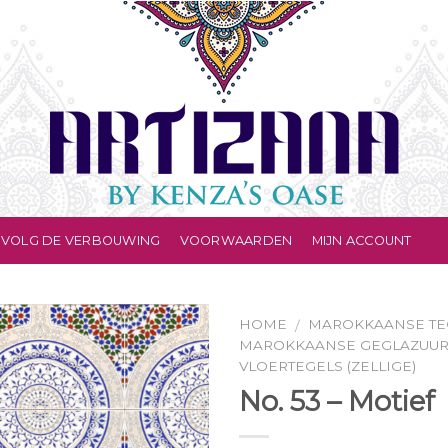
VOLG DE VERBOUWING
VOORWAARDEN
MIJN ACCOUNT
HOME
MAROKKAANSE TE
/
MAROKKAANSE GEGLAZUU
VLOERTEGELS (ZELLIGE)
No. 53 – Motief