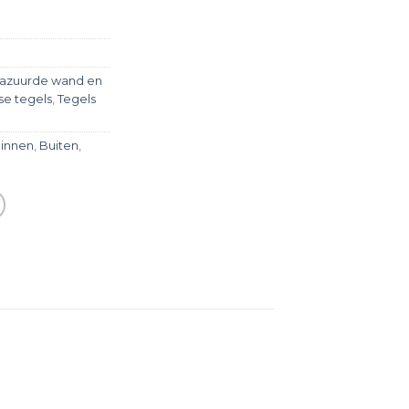
azuurde wand en
e tegels
,
Tegels
innen
,
Buiten
,