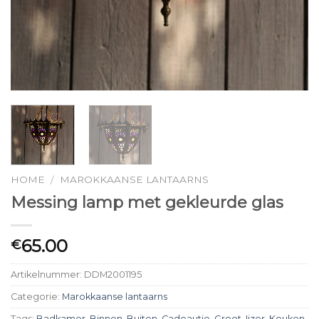
HOME
MAROKKAANSE LANTAARNS
/
Messing lamp met gekleurde glas
65.00
€
Artikelnummer:
DDM2001195
Categorie:
Marokkaanse lantaarns
Tags:
Badkamer
,
Binnen
,
Buiten
,
Cadeautje
,
Groot
,
Ijzer
,
Keuken
,