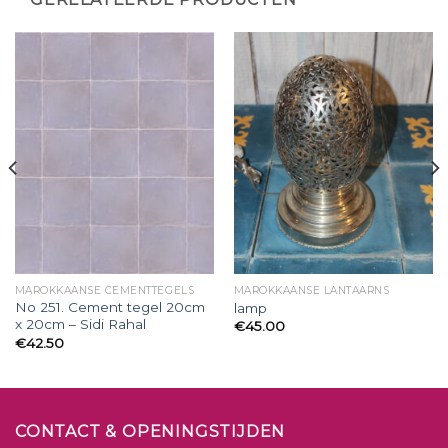
MAROKKAANSE CEMENTTEGELS
MAROKKAANSE LANTAARNS
No 251. Cement tegel 20cm
lamp
x 20cm – Sidi Rahal
€
45.00
€
42.50
CONTACT & OPENINGSTIJDEN